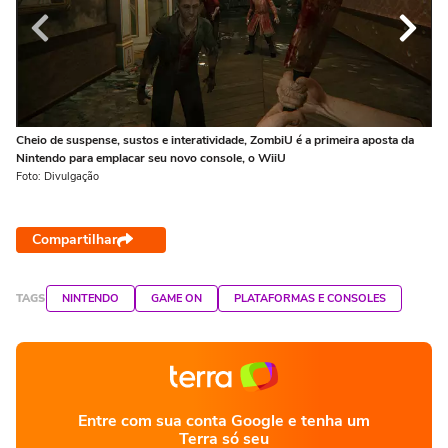
Cheio de suspense, sustos e interatividade, ZombiU é a primeira aposta da
Ch
Nintendo para emplacar seu novo console, o WiiU
Ni
Foto: Divulgação
Fot
Compartilhar
TAGS
NINTENDO
GAME ON
PLATAFORMAS E CONSOLES
Entre com sua conta Google e tenha um
Terra só seu