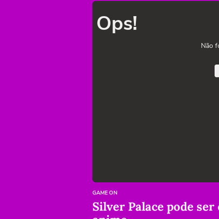
Ops!
Não f
GAME ON
Silver Palace pode ser