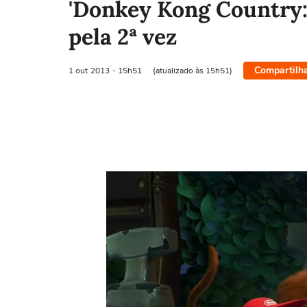
'Donkey Kong Country: 
pela 2ª vez
Compartilh
1 out
2013
- 15h51
(atualizado às 15h51)