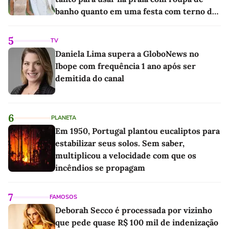
banho quanto em uma festa com terno de
linho
5
TV
Daniela Lima supera a GloboNews no
Ibope com frequência 1 ano após ser
demitida do canal
6
PLANETA
Em 1950, Portugal plantou eucaliptos para
estabilizar seus solos. Sem saber,
multiplicou a velocidade com que os
incêndios se propagam
7
FAMOSOS
Deborah Secco é processada por vizinho
que pede quase R$ 100 mil de indenização