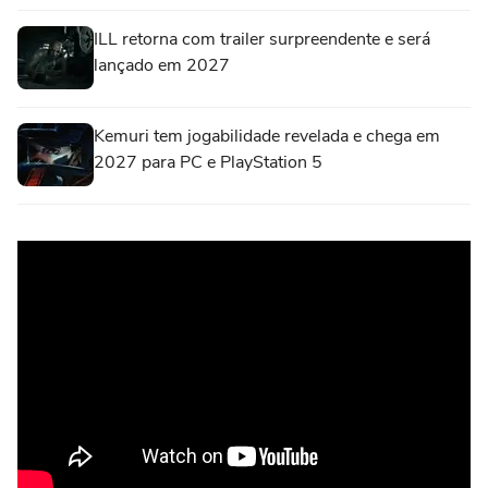
ILL retorna com trailer surpreendente e será
lançado em 2027
Kemuri tem jogabilidade revelada e chega em
2027 para PC e PlayStation 5