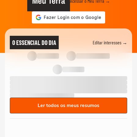
Meu Terra
Acessar o Meu Terra →
O ESSENCIAL DO DIA
Editar interesses →
Ler todos os meus resumos