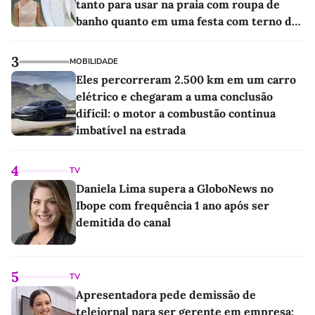
tanto para usar na praia com roupa de
banho quanto em uma festa com terno de
linho
3
MOBILIDADE
Eles percorreram 2.500 km em um carro
elétrico e chegaram a uma conclusão
difícil: o motor a combustão continua
imbatível na estrada
4
TV
Daniela Lima supera a GloboNews no
Ibope com frequência 1 ano após ser
demitida do canal
5
TV
Apresentadora pede demissão de
telejornal para ser gerente em empresa: