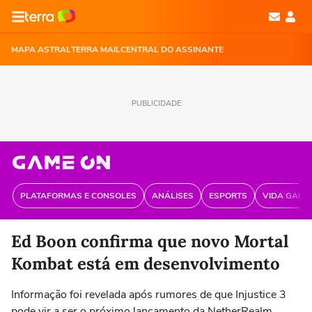
MAPA ASTRAL
TERRA MAIL
CENTRAL DO ASSINANTE
PUBLICIDADE
PLATAFORMAS E CONSOLES
ANÁLISES
ESPORTS
VIDA GAME
Ed Boon confirma que novo Mortal
Kombat está em desenvolvimento
Informação foi revelada após rumores de que Injustice 3
pode vir a ser o próximo lançamento da NetherRealm