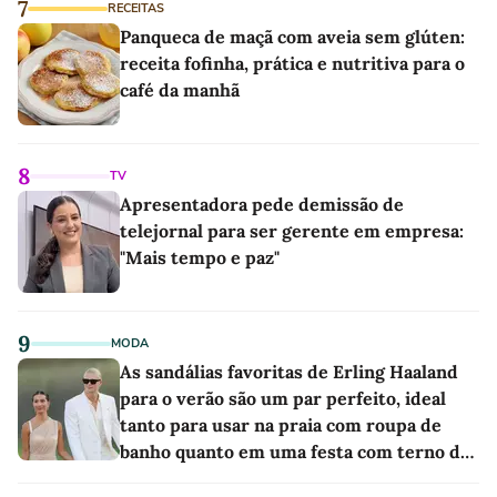
7
RECEITAS
Panqueca de maçã com aveia sem glúten:
receita fofinha, prática e nutritiva para o
café da manhã
8
TV
Apresentadora pede demissão de
telejornal para ser gerente em empresa:
"Mais tempo e paz"
9
MODA
As sandálias favoritas de Erling Haaland
para o verão são um par perfeito, ideal
tanto para usar na praia com roupa de
banho quanto em uma festa com terno de
linho