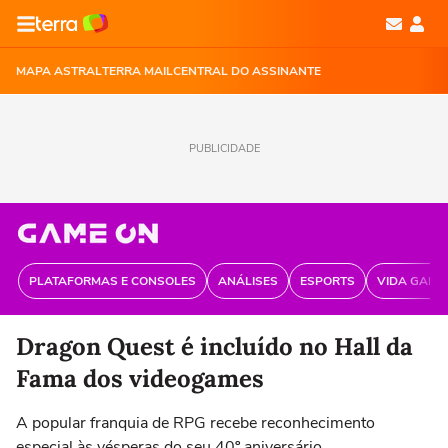
MAPA ASTRAL
TERRA MAIL
CENTRAL DO ASSINANTE
PUBLICIDADE
PLATAFORMAS E CONSOLES
ANÁLISES
ESPORTS
VIDA GAME
Dragon Quest é incluído no Hall da
Fama dos videogames
A popular franquia de RPG recebe reconhecimento
especial às vésperas do seu 40º aniversário