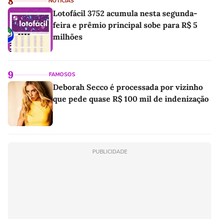
8
NOTÍCIAS
Lotofácil 3752 acumula nesta segunda-
feira e prêmio principal sobe para R$ 5
milhões
9
FAMOSOS
Deborah Secco é processada por vizinho
que pede quase R$ 100 mil de indenização
PUBLICIDADE