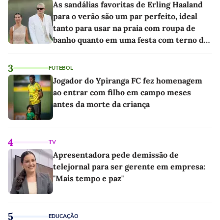
As sandálias favoritas de Erling Haaland
para o verão são um par perfeito, ideal
tanto para usar na praia com roupa de
banho quanto em uma festa com terno de
linho
3
FUTEBOL
Jogador do Ypiranga FC fez homenagem
ao entrar com filho em campo meses
antes da morte da criança
4
TV
Apresentadora pede demissão de
telejornal para ser gerente em empresa:
"Mais tempo e paz"
5
EDUCAÇÃO