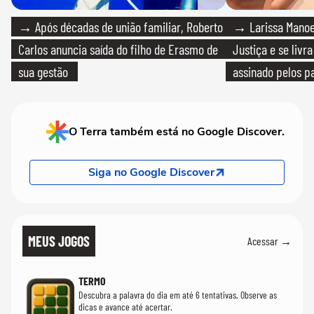
→ Após décadas de união familiar, Roberto
→ Larissa Manoe
Carlos anuncia saída do filho de Erasmo de
Justiça e se livra
sua gestão
assinado pelos pa
O Terra também está no Google Discover.
Siga no Google Discover
MEUS JOGOS
Acessar →
TERMO
Descubra a palavra do dia em até 6 tentativas. Observe as
dicas e avance até acertar.