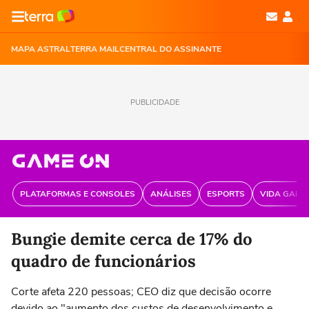
MAPA ASTRAL
TERRA MAIL
CENTRAL DO ASSINANTE
PUBLICIDADE
PLATAFORMAS E CONSOLES
ANÁLISES
ESPORTS
VIDA GAME
Bungie demite cerca de 17% do
quadro de funcionários
Corte afeta 220 pessoas; CEO diz que decisão ocorre
devido ao "aumento dos custos de desenvolvimento e