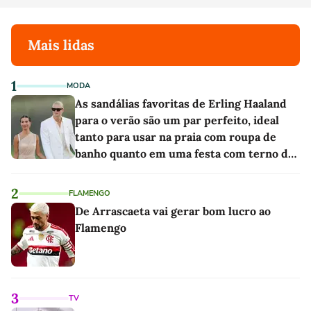
Mais lidas
1
MODA
As sandálias favoritas de Erling Haaland
para o verão são um par perfeito, ideal
tanto para usar na praia com roupa de
banho quanto em uma festa com terno de
linho
2
FLAMENGO
De Arrascaeta vai gerar bom lucro ao
Flamengo
3
TV