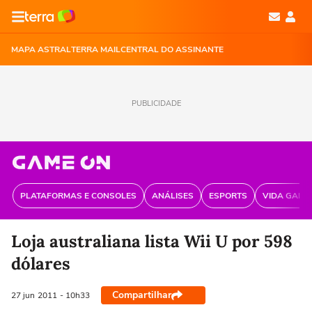
MAPA ASTRAL
TERRA MAIL
CENTRAL DO ASSINANTE
PUBLICIDADE
PLATAFORMAS E CONSOLES
ANÁLISES
ESPORTS
VIDA GAME
Loja australiana lista Wii U por 598
dólares
Compartilhar
27 jun
2011
- 10h33