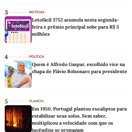
3
NOTÍCIAS
Lotofácil 3752 acumula nesta segunda-
feira e prêmio principal sobe para R$ 5
milhões
4
POLÍTICA
Quem é Alfredo Gaspar, escolhido vice na
chapa de Flávio Bolsonaro para presidente
5
PLANETA
Em 1950, Portugal plantou eucaliptos para
estabilizar seus solos. Sem saber,
multiplicou a velocidade com que os
incêndios se propagam