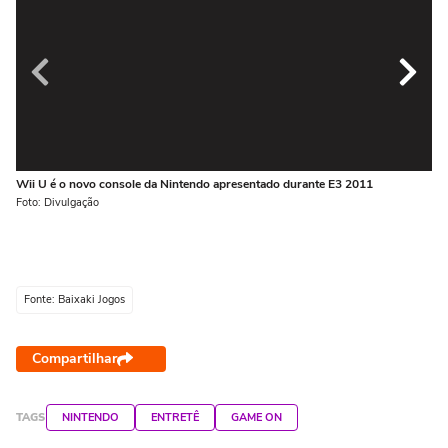
Wii U é o novo console da Nintendo apresentado durante E3 2011
Im
Foto: Divulgação
Fot
Fonte: Baixaki Jogos
Compartilhar
TAGS
NINTENDO
ENTRETÊ
GAME ON