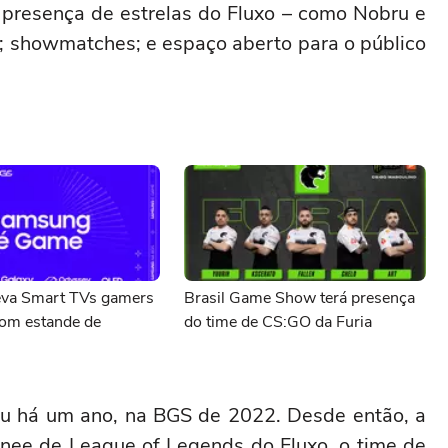
a presença de estrelas do Fluxo – como Nobru e
; showmatches; e espaço aberto para o público
va Smart TVs gamers
Brasil Game Show terá presença
om estande de
do time de CS:GO da Furia
u há um ano, na BGS de 2022. Desde então, a
inee de League of Legends do Fluxo, o time de