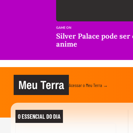
GAME ON
Silver Palace pode ser
anime
Meu Terra
Acessar o Meu Terra →
O ESSENCIAL DO DIA