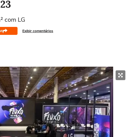
023
m² com LG
ar
Exibir comentários