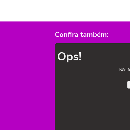
Confira também:
Ops!
Não f