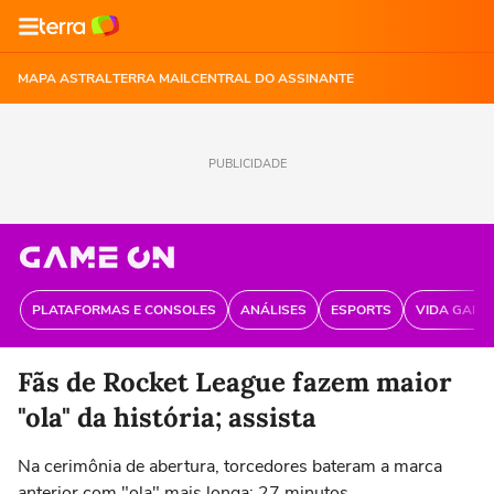
MAPA ASTRAL
TERRA MAIL
CENTRAL DO ASSINANTE
PUBLICIDADE
PLATAFORMAS E CONSOLES
ANÁLISES
ESPORTS
VIDA GAME
Fãs de Rocket League fazem maior
"ola" da história; assista
Na cerimônia de abertura, torcedores bateram a marca
anterior com "ola" mais longa: 27 minutos