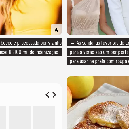
Secco é processada por vizinho
→ As sandálias favoritas de E
ase R$ 100 mil de indenização
para o verão são um par perfei
para usar na praia com roupa
quanto em uma festa com tern