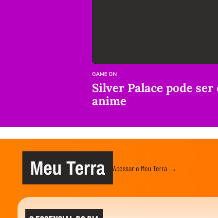
GAME ON
Silver Palace pode ser
anime
Meu Terra
Acessar o Meu Terra →