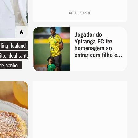
PUBLICIDADE
Jogador do
Ypiranga FC fez
rling Haaland
homenagem ao
entrar com filho em
to, ideal tanto
campo meses
 de banho
antes da morte da
criança
o de linho