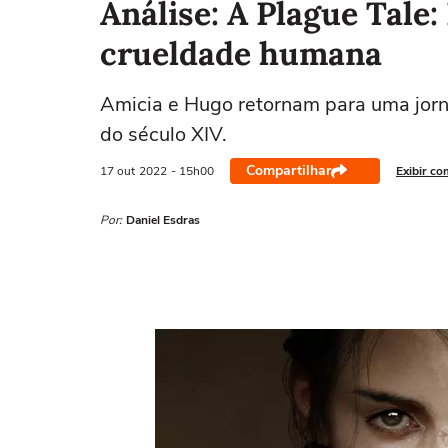
Análise: A Plague Tale:
crueldade humana
Amicia e Hugo retornam para uma jorn
do século XIV.
Compartilhar
17 out
2022
- 15h00
Exibir co
Por:
Daniel Esdras