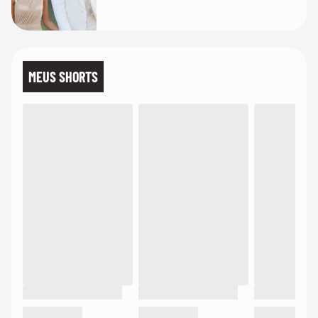
quanto em uma festa com terno
de linho
MEUS SHORTS