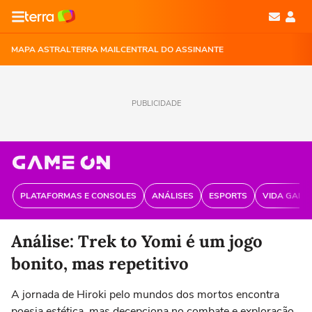
MAPA ASTRAL
TERRA MAIL
CENTRAL DO ASSINANTE
PUBLICIDADE
PLATAFORMAS E CONSOLES
ANÁLISES
ESPORTS
VIDA GAME
Análise: Trek to Yomi é um jogo
bonito, mas repetitivo
A jornada de Hiroki pelo mundos dos mortos encontra
poesia estética, mas decepciona no combate e exploração