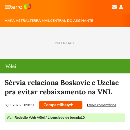
MAPA ASTRAL
TERRA MAIL
CENTRAL DO ASSINANTE
PUBLICIDADE
Vôlei
Sérvia relaciona Boskovic e Uzelac
pra evitar rebaixamento na VNL
Compartilhar
Exibir comentários
6 jul
2025
- 09h31
Por:
Redação Web Vôlei / Licenciado de Jogada10