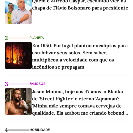
Quem é Alfredo Gaspar, escolhido vice na
chapa de Flávio Bolsonaro para presidente
2
PLANETA
Em 1950, Portugal plantou eucaliptos para
estabilizar seus solos. Sem saber,
multiplicou a velocidade com que os
incêndios se propagam
3
FAMOSOS
Jason Momoa, hoje aos 47 anos, o Blanka
de 'Street Fighter' e eterno 'Aquaman':
'Minha mãe sempre tomava cervejas de
qualidade. Ela acabou me criando bebendo
as melhores'
4
MOBILIDADE