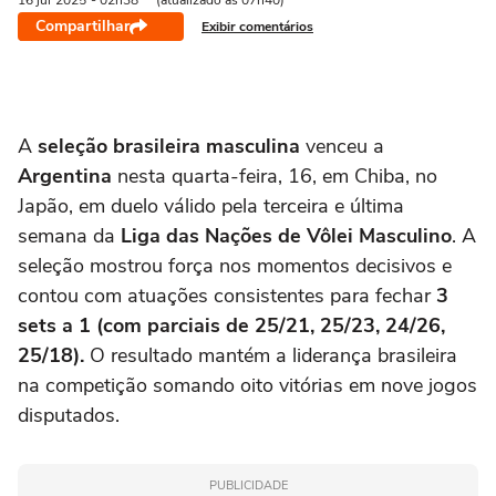
16 jul
2025
- 02h38
(atualizado às 07h40)
Compartilhar
Exibir comentários
A
seleção brasileira masculina
venceu a
Argentina
nesta quarta-feira, 16, em Chiba, no
Japão, em duelo válido pela terceira e última
semana da
Liga das Nações
de Vôlei Masculino
. A
seleção mostrou força nos momentos decisivos e
contou com atuações consistentes para fechar
3
sets a 1
(com parciais de 25/21, 25/23, 24/26,
25/18).
O resultado
mantém a liderança brasileira
na competição somando oito vitórias em nove jogos
disputados.
PUBLICIDADE