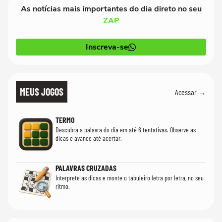
As notícias mais importantes do dia direto no seu
ZAP
Inscreva-se
MEUS JOGOS
Acessar →
TERMO
Descubra a palavra do dia em até 6 tentativas. Observe as
dicas e avance até acertar.
PALAVRAS CRUZADAS
Interprete as dicas e monte o tabuleiro letra por letra, no seu
ritmo.