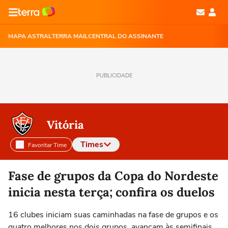
MAPA ASTRAL
TERRA MAIL
CENTRAL DO ASSINANTE
PUBLICIDADE
Vitória
Times
Favoritar Time
Selecione o time para ver as notícias
Fase de grupos da Copa do Nordeste
inicia nesta terça; confira os duelos
16 clubes iniciam suas caminhadas na fase de grupos e os
quatro melhores nos dois grupos, avançam às semifinais