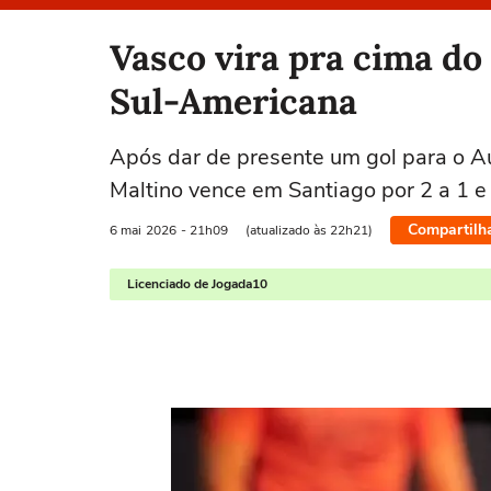
Selecione o time para ver as notícias
Vasco vira pra cima do
Sul-Americana
Após dar de presente um gol para o Au
Maltino vence em Santiago por 2 a 1 e
Compartilh
6 mai
2026
- 21h09
(atualizado às 22h21)
Licenciado de Jogada10