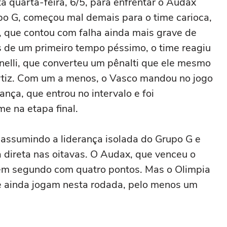
ta quarta-feira, 6/5, para enfrentar o Audax
upo G, começou mal demais para o time carioca,
, que contou com falha ainda mais grave de
s de um primeiro tempo péssimo, o time reagiu
elli, que converteu um pênalti que ele mesmo
Ortiz. Com um a menos, o Vasco mandou no jogo
nça, que entrou no intervalo e foi
e na etapa final.
 assumindo a liderança isolada do Grupo G e
 direta nas oitavas. O Audax, que venceu o
 em segundo com quatro pontos. Mas o Olimpia
que ainda jogam nesta rodada, pelo menos um