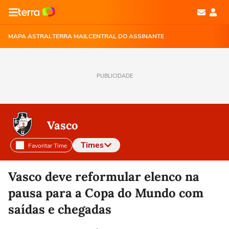
MAPA ASTRAL
TERRA MAIL
CENTRAL DO ASSINANTE
PUBLICIDADE
Vasco
Times
Favoritar Time
Selecione o time para ver as notícias
Vasco deve reformular elenco na
pausa para a Copa do Mundo com
saídas e chegadas