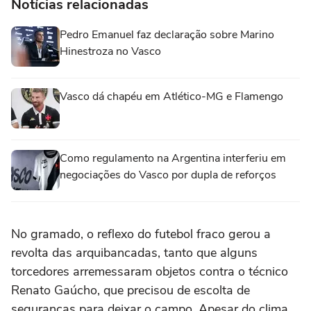
Notícias relacionadas
Pedro Emanuel faz declaração sobre Marino
Hinestroza no Vasco
Vasco dá chapéu em Atlético-MG e Flamengo
Como regulamento na Argentina interferiu em
negociações do Vasco por dupla de reforços
No gramado, o reflexo do futebol fraco gerou a
revolta das arquibancadas, tanto que alguns
torcedores arremessaram objetos contra o técnico
Renato Gaúcho, que precisou de escolta de
seguranças para deixar o campo. Apesar do clima