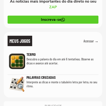
As notícias mais importantes do dia direto no seu
ZAP
Inscreva-se
MEUS JOGOS
Acessar →
TERMO
Descubra a palavra do dia em até 6 tentativas. Observe as
dicas e avance até acertar.
PALAVRAS CRUZADAS
Interprete as dicas e monte o tabuleiro letra por letra, no seu
ritmo.
PUBLICIDADE