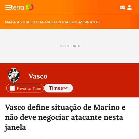
MAPA ASTRAL
TERRA MAIL
CENTRAL DO ASSINANTE
PUBLICIDADE
Vasco
Times
Favoritar Time
Selecione o time para ver as notícias
Vasco define situação de Marino e
não deve negociar atacante nesta
janela