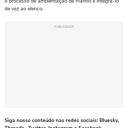
o processo de ambientação de Marino e integrá-lo
de vez ao elenco.
PUBLICIDADE
Siga nosso conteúdo nas redes sociais:
Bluesky
,
Threads
,
Twitter
,
Instagram
e
Facebook
.