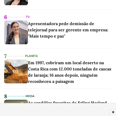
6
TV
Apresentadora pede demissão de
telejornal para ser gerente em empresa:
"Mais tempo e paz"
7
PLANETA
Em 1997, cobriram um local deserto na
Costa Rica com 12.000 toneladas de cascas
de laranja; 16 anos depois, ninguém
reconheceu a paisagem
8
MODA
As sandálias favoritas de Erling Haaland
para o verão são um par perfeito, ideal
tanto para usar na praia com roupa de