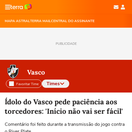
MAPA ASTRAL
TERRA MAIL
CENTRAL DO ASSINANTE
PUBLICIDADE
Vasco
Times
Favoritar Time
Selecione o time para ver as notícias
Ídolo do Vasco pede paciência aos
torcedores: 'Início não vai ser fácil'
Comentário foi feito durante a transmissão do jogo contra
o River Plate