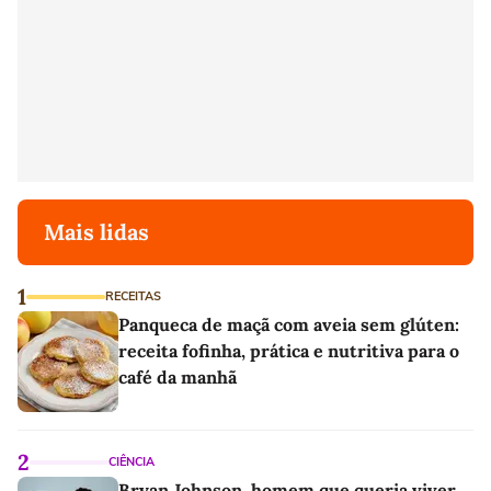
Mais lidas
1
RECEITAS
Panqueca de maçã com aveia sem glúten:
receita fofinha, prática e nutritiva para o
café da manhã
2
CIÊNCIA
Bryan Johnson, homem que queria viver