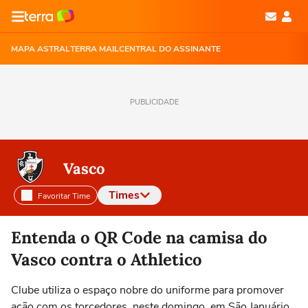
MAPA ASTRAL
TERRA MAIL
CENTRAL DO ASSINANTE
PUBLICIDADE
Vasco
Times
Favoritar Time
Selecione o time para ver as notícias
Entenda o QR Code na camisa do
Vasco contra o Athletico
Clube utiliza o espaço nobre do uniforme para promover
ação com os torcedores, neste domingo, em São Januário