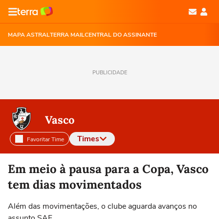
MAPA ASTRAL
TERRA MAIL
CENTRAL DO ASSINANTE
PUBLICIDADE
Vasco
Times
Favoritar Time
Selecione o time para ver as notícias
Em meio à pausa para a Copa, Vasco
tem dias movimentados
Além das movimentações, o clube aguarda avanços no
assunto SAF.