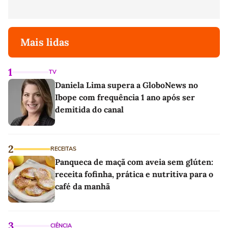
Mais lidas
1
TV
Daniela Lima supera a GloboNews no
Ibope com frequência 1 ano após ser
demitida do canal
2
RECEITAS
Panqueca de maçã com aveia sem glúten:
receita fofinha, prática e nutritiva para o
café da manhã
3
CIÊNCIA