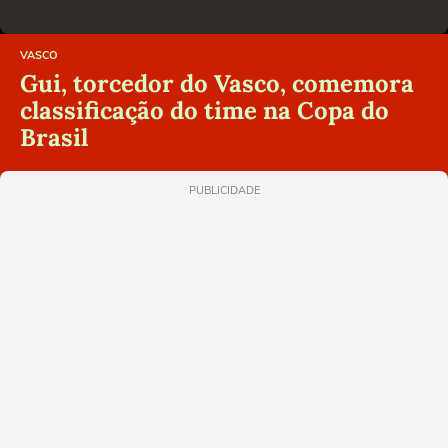
VASCO
Gui, torcedor do Vasco, comemora
classificação do time na Copa do
Brasil
PUBLICIDADE