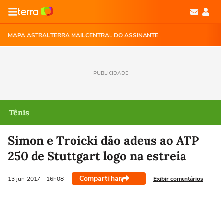
MAPA ASTRAL
TERRA MAIL
CENTRAL DO ASSINANTE
PUBLICIDADE
Tênis
Simon e Troicki dão adeus ao ATP
250 de Stuttgart logo na estreia
Compartilhar
Exibir comentários
13 jun
2017
- 16h08