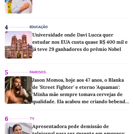
4
EDUCAÇÃO
Universidade onde Davi Lucca quer
estudar nos EUA custa quase R$ 400 mil e
já teve 29 ganhadores do prêmio Nobel
5
FAMOSOS
Jason Momoa, hoje aos 47 anos, o Blanka
de 'Street Fighter' e eterno 'Aquaman':
'Minha mãe sempre tomava cervejas de
qualidade. Ela acabou me criando bebendo
as melhores'
6
TV
Apresentadora pede demissão de
telejornal para ser gerente em empresa: