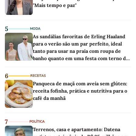
"Mais tempo e paz"
5
MODA
As sandálias favoritas de Erling Haaland
para o verão são um par perfeito, ideal
tanto para usar na praia com roupa de
banho quanto em uma festa com terno de
linho
6
RECEITAS
Panqueca de maçã com aveia sem glúten:
receita fofinha, prática e nutritiva para o
café da manhã
7
POLÍTICA
Terrenos, casa e apartamento: Datena