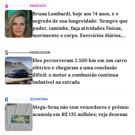
4
FAMOSOS
Bruna Lombardi, hoje aos 74 anos, e o
segredo de sua longevidade: 'Sempre que
puder, caminhe, faça atividades físicas,
movimente o corpo. Exercícios diários,
mesmo pequenos, são libertadores'
5
MOBILIDADE
Eles percorreram 2.500 km em um carro
elétrico e chegaram a uma conclusão
difícil: o motor a combustão continua
imbatível na estrada
6
ECONOMIA
Mega-Sena não tem vencedores e prêmio
acumula em R$ 135 milhões; veja dezenas