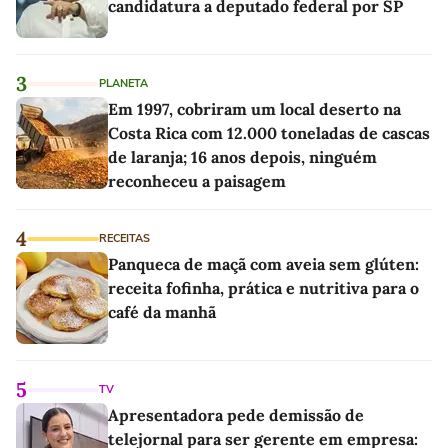
candidatura a deputado federal por SP
3
PLANETA
Em 1997, cobriram um local deserto na
Costa Rica com 12.000 toneladas de cascas
de laranja; 16 anos depois, ninguém
reconheceu a paisagem
4
RECEITAS
Panqueca de maçã com aveia sem glúten:
receita fofinha, prática e nutritiva para o
café da manhã
5
TV
Apresentadora pede demissão de
telejornal para ser gerente em empresa: