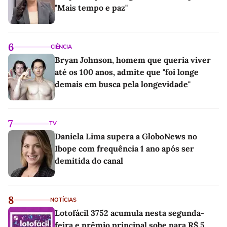
"Mais tempo e paz"
6
CIÊNCIA
Bryan Johnson, homem que queria viver
até os 100 anos, admite que "foi longe
demais em busca pela longevidade"
7
TV
Daniela Lima supera a GloboNews no
Ibope com frequência 1 ano após ser
demitida do canal
8
NOTÍCIAS
Lotofácil 3752 acumula nesta segunda-
feira e prêmio principal sobe para R$ 5