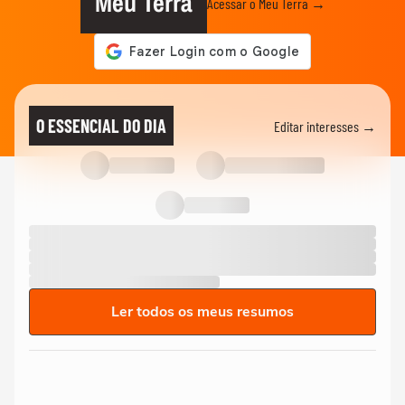
Meu Terra
Acessar o Meu Terra →
O ESSENCIAL DO DIA
Editar interesses →
Ler todos os meus resumos