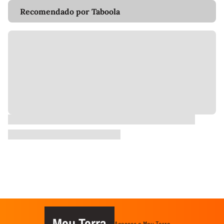
Recomendado por Taboola
Meu Terra
Acessar o Meu Terra →