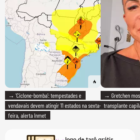
→ 'Ciclone-bomba': tempestades e
→ Gretchen most
vendavais devem atingir 11 estados na sexta-
transplante capil
feira, alerta Inmet
Jogo de tarô grátis