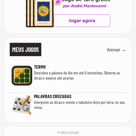
por André Mantovanni
Jogar agora
MEUS JOGOS
Acessar →
TERMO
Descubra a palavra do dia em até 6 tentativas. Observe as
dicas e avance até acertar.
PALAVRAS CRUZADAS
Interprete as dicas e monte o tabuleiro letra por letra, no seu
ritmo.
PUBLICIDADE