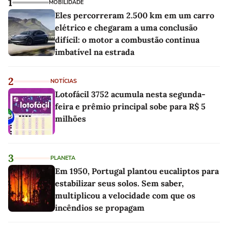
1
MOBILIDADE
Eles percorreram 2.500 km em um carro
elétrico e chegaram a uma conclusão
difícil: o motor a combustão continua
imbatível na estrada
2
NOTÍCIAS
Lotofácil 3752 acumula nesta segunda-
feira e prêmio principal sobe para R$ 5
milhões
3
PLANETA
Em 1950, Portugal plantou eucaliptos para
estabilizar seus solos. Sem saber,
multiplicou a velocidade com que os
incêndios se propagam