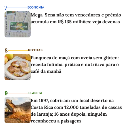
7
ECONOMIA
Mega-Sena não tem vencedores e prêmio
acumula em R$ 135 milhões; veja dezenas
8
RECEITAS
Panqueca de maçã com aveia sem glúten:
receita fofinha, prática e nutritiva para o
café da manhã
9
PLANETA
Em 1997, cobriram um local deserto na
Costa Rica com 12.000 toneladas de cascas
de laranja; 16 anos depois, ninguém
reconheceu a paisagem