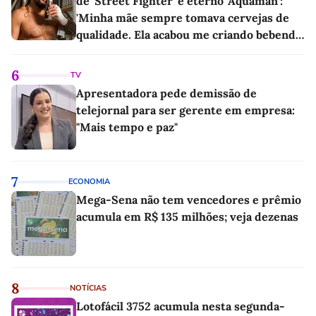
de 'Street Fighter' e eterno 'Aquaman':
'Minha mãe sempre tomava cervejas de
qualidade. Ela acabou me criando bebendo
as melhores'
6
TV
Apresentadora pede demissão de
telejornal para ser gerente em empresa:
"Mais tempo e paz"
7
ECONOMIA
Mega-Sena não tem vencedores e prêmio
acumula em R$ 135 milhões; veja dezenas
8
NOTÍCIAS
Lotofácil 3752 acumula nesta segunda-