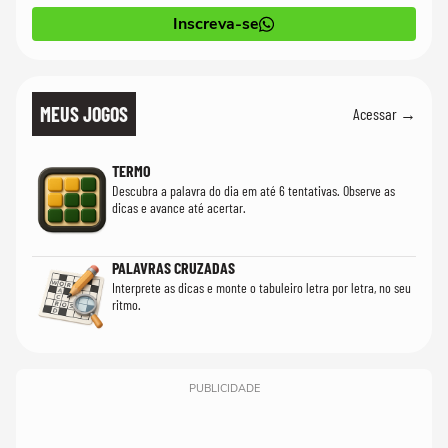
Inscreva-se
MEUS JOGOS
Acessar →
TERMO
Descubra a palavra do dia em até 6 tentativas. Observe as
dicas e avance até acertar.
PALAVRAS CRUZADAS
Interprete as dicas e monte o tabuleiro letra por letra, no seu
ritmo.
PUBLICIDADE