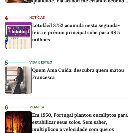
qualidade. Ela acabou me criando bebendo
as melhores'
4
NOTÍCIAS
Lotofácil 3752 acumula nesta segunda-
feira e prêmio principal sobe para R$ 5
milhões
5
VIDA E ESTILO
Quem Ama Cuida: descubra quem matou
Francesca
6
PLANETA
Em 1950, Portugal plantou eucaliptos para
estabilizar seus solos. Sem saber,
multiplicou a velocidade com que os