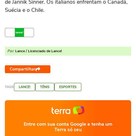
de Jannik Sinner. Os italianos enfrentam o Canadá,
Suécia e o Chile.
Por:
Lance / Licenciado de Lance!
Compartilhar
TAGS
LANCE!
TÊNIS
ESPORTES
Entre com sua conta Google e tenha um
Terra só seu