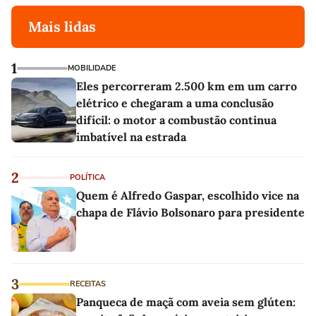
Mais lidas
1
MOBILIDADE
Eles percorreram 2.500 km em um carro
elétrico e chegaram a uma conclusão
difícil: o motor a combustão continua
imbatível na estrada
2
POLÍTICA
Quem é Alfredo Gaspar, escolhido vice na
chapa de Flávio Bolsonaro para presidente
3
RECEITAS
Panqueca de maçã com aveia sem glúten: