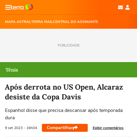
MAPA ASTRAL
TERRA MAIL
CENTRAL DO ASSINANTE
PUBLICIDADE
Tênis
Após derrota no US Open, Alcaraz
desiste da Copa Davis
Espanhol disse que precisa descansar após temporada
dura
Compartilhar
Exibir comentários
9 set
2023
- 16h04