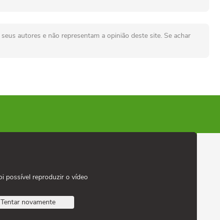
seus autores e não representam a opinião deste site. Se achar
oi possível reproduzir o vídeo
Tentar novamente