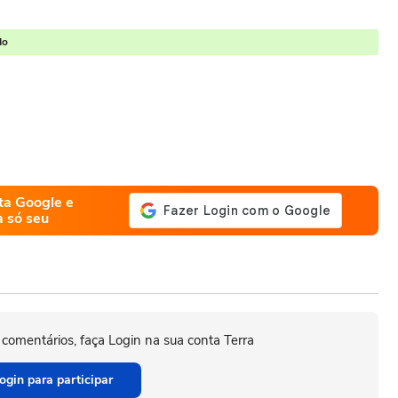
do
ta Google e
a só seu
 comentários, faça Login na sua conta Terra
ogin para participar