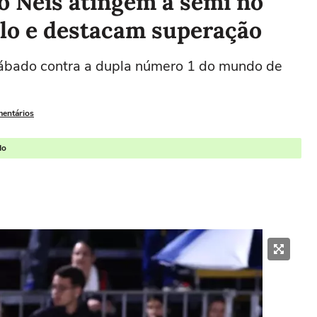
io Neis atingem a semi no
ulo e destacam superação
 sábado contra a dupla número 1 do mundo de
mentários
do