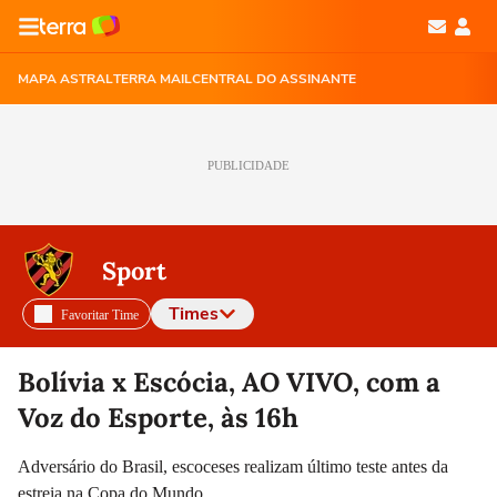
MAPA ASTRAL
TERRA MAIL
CENTRAL DO ASSINANTE
PUBLICIDADE
Sport
Times
Favoritar Time
Selecione o time para ver as notícias
Bolívia x Escócia, AO VIVO, com a
Voz do Esporte, às 16h
Adversário do Brasil, escoceses realizam último teste antes da
estreia na Copa do Mundo