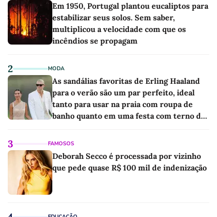
Em 1950, Portugal plantou eucaliptos para
estabilizar seus solos. Sem saber,
multiplicou a velocidade com que os
incêndios se propagam
2
MODA
As sandálias favoritas de Erling Haaland
para o verão são um par perfeito, ideal
tanto para usar na praia com roupa de
banho quanto em uma festa com terno de
linho
3
FAMOSOS
Deborah Secco é processada por vizinho
que pede quase R$ 100 mil de indenização
4
EDUCAÇÃO