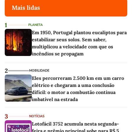
Mais lidas
1
PLANETA
Em 1950, Portugal plantou eucaliptos para
estabilizar seus solos. Sem saber,
multiplicou a velocidade com que os
incêndios se propagam
2
MOBILIDADE
Eles percorreram 2.500 km em um carro
elétrico e chegaram a uma conclusão
difícil: o motor a combustão continua
imbatível na estrada
3
NOTÍCIAS
Lotofácil 3752 acumula nesta segunda-
feira e prêmio principal sobe para R$ 5