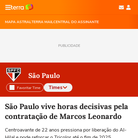
MAPA ASTRAL
TERRA MAIL
CENTRAL DO ASSINANTE
PUBLICIDADE
São Paulo
Times
Favoritar Time
Selecione o time para ver as notícias
São Paulo vive horas decisivas pela
contratação de Marcos Leonardo
Centroavante de 22 anos pressiona por liberação do Al-
Hilal e pode reforçar o Tricolor até o fim de 2025