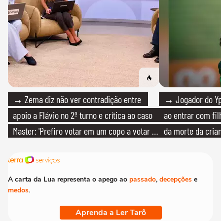
→ Zema diz não ver contradição entre
→ Jogador do Yp
apoio a Flávio no 2º turno e crítica ao caso
ao entrar com fi
Master: 'Prefiro votar em um copo a votar no
da morte da cria
PT'
A carta da Lua representa o apego ao
passado
,
decepções
e
medos
.
Aprenda a Ler Tarô