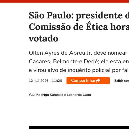
Selecione o time para ver as notícias
São Paulo: presidente 
Comissão de Ética hora
votado
Olten Ayres de Abreu Jr. deve nomear 
Casares, Belmonte e Dedé; ele esta em
e virou alvo de inquérito policial por 
Compartilhar
12 mai
2026
- 11h26
Exibir co
Por:
Rodrigo Sampaio e Leonardo Catto