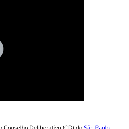
do Conselho Deliberativo (CD) do
São Paulo
,