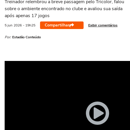
Treinador relembrou a breve passagem pelo Tricolor, falou
sobre o ambiente encontrado no clube e avaliou sua saída
após apenas 17 jogos
Compartilhar
Exibir comentários
5 jun
2026
- 19h25
Por:
Estadão Conteúdo