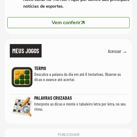
notícias de esportes.
Vem conferir
MEUS JOGOS
Acessar →
TERMO
Descubra a palavra do dia em até 6 tentativas. Observe as
dicas e avance até acertar.
PALAVRAS CRUZADAS
Interprete as dicas e monte o tabuleiro letra por letra, no seu
ritmo.
PUBLICIDADE