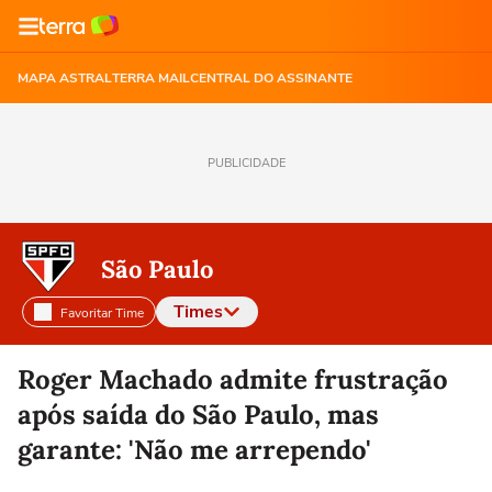
MAPA ASTRAL
TERRA MAIL
CENTRAL DO ASSINANTE
PUBLICIDADE
São Paulo
Times
Favoritar Time
Selecione o time para ver as notícias
Roger Machado admite frustração
após saída do São Paulo, mas
garante: 'Não me arrependo'