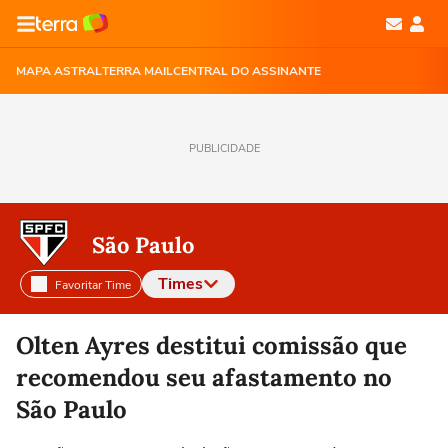
MAPA ASTRAL
TERRA MAIL
CENTRAL DO ASSINANTE
PUBLICIDADE
São Paulo
Times
Favoritar Time
Selecione o time para ver as notícias
Olten Ayres destitui comissão que
recomendou seu afastamento no
São Paulo