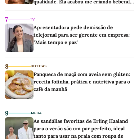
qualidade. Ela acabou me criando bebendo
as melhores'
7
TV
Apresentadora pede demissão de
telejornal para ser gerente em empresa:
"Mais tempo e paz"
8
RECEITAS
Panqueca de maçã com aveia sem glúten:
receita fofinha, prática e nutritiva para o
café da manhã
9
MODA
As sandálias favoritas de Erling Haaland
para o verão são um par perfeito, ideal
tanto para usar na praia com roupa de