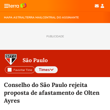
MAPA ASTRAL
TERRA MAIL
CENTRAL DO ASSINANTE
PUBLICIDADE
São Paulo
Times
Favoritar Time
Selecione o time para ver as notícias
Conselho do São Paulo rejeita
proposta de afastamento de Olten
Ayres