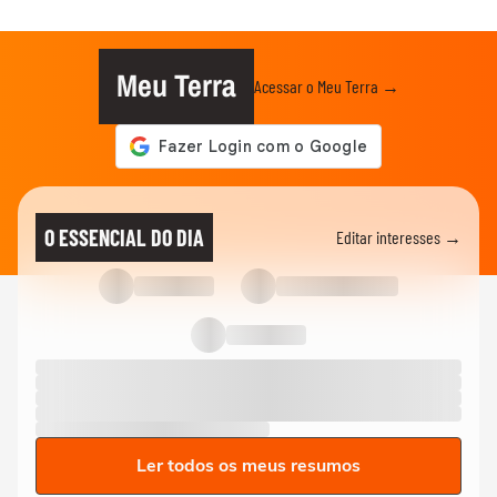
Meu Terra
Acessar o Meu Terra →
O ESSENCIAL DO DIA
Editar interesses →
Ler todos os meus resumos