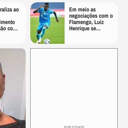
aliza ao
Em meio as
negociações com o
imento
Flamengo, Luiz
ção com
Henrique se
r: 'Que
manifesta através
o'
das redes sociais
PUBLICIDADE