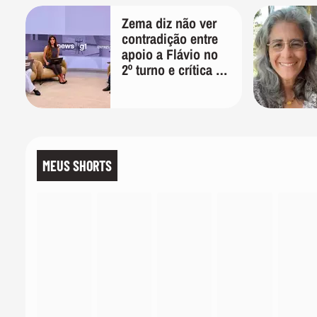
Zema diz não ver
contradição entre
apoio a Flávio no
2º turno e crítica ao
caso Master:
'Prefiro votar em
um copo a votar no
PT'
MEUS SHORTS