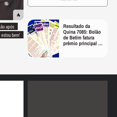
Resultado da
ção após
Quina 7085: Bolão
o estou bem'
de Betim fatura
prêmio principal de
R$ 10,1 milhões