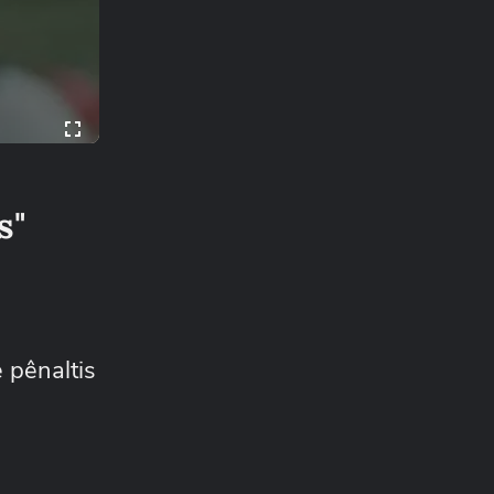
s"
 pênaltis