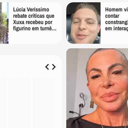
Lúcia Veríssimo
Homem vir
rebate críticas que
contar
Xuxa recebeu por
constrang
figurino em turnê:
em intera
'É pura inveja e
entregado
preconceito'
humilhaçã