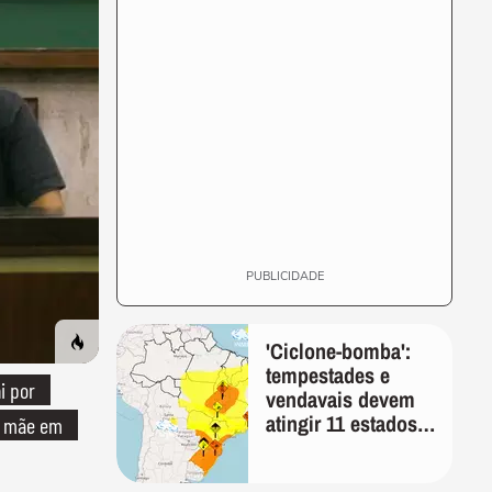
PUBLICIDADE
'Ciclone-bomba':
tempestades e
i por
vendavais devem
atingir 11 estados
a mãe em
na sexta-feira,
alerta Inmet