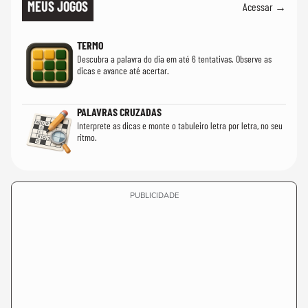
MEUS JOGOS
Acessar →
TERMO
Descubra a palavra do dia em até 6 tentativas. Observe as
dicas e avance até acertar.
PALAVRAS CRUZADAS
Interprete as dicas e monte o tabuleiro letra por letra, no seu
ritmo.
PUBLICIDADE