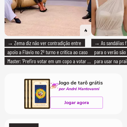
→ Zema diz não ver contradição entre
→ As sandálias f
apoio a Flávio no 2º turno e crítica ao caso
para o verão são 
Master: 'Prefiro votar em um copo a votar no
para usar na pra
PT'
quanto em uma fe
Jogo de tarô grátis
por André Mantovanni
Jogar agora