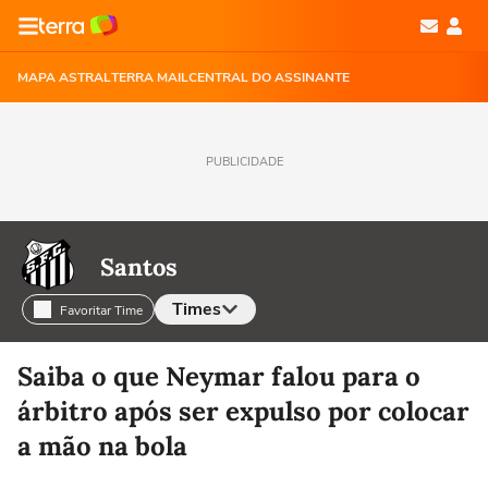
MAPA ASTRAL
TERRA MAIL
CENTRAL DO ASSINANTE
PUBLICIDADE
Santos
Times
Favoritar Time
Selecione o time para ver as notícias
Saiba o que Neymar falou para o
árbitro após ser expulso por colocar
a mão na bola