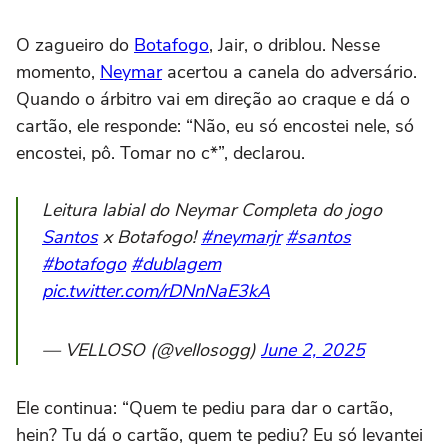
O zagueiro do
Botafogo
, Jair, o driblou. Nesse
momento,
Neymar
acertou a canela do adversário.
Quando o árbitro vai em direção ao craque e dá o
cartão, ele responde: “Não, eu só encostei nele, só
encostei, pô. Tomar no c*”, declarou.
Leitura labial do Neymar Completa do jogo
Santos
x Botafogo!
#neymarjr
#santos
#botafogo
#dublagem
pic.twitter.com/rDNnNaE3kA
— VELLOSO (@vellosogg)
June 2, 2025
Ele continua: “Quem te pediu para dar o cartão,
hein? Tu dá o cartão, quem te pediu? Eu só levantei