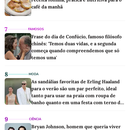
café da manhã
7
FAMOSOS
Frase do dia de Confúcio, famoso filósofo
chinês: 'Temos duas vidas, e a segunda
começa quando compreendemos que só
temos uma'
8
MODA
As sandálias favoritas de Erling Haaland
para o verão são um par perfeito, ideal
tanto para usar na praia com roupa de
banho quanto em uma festa com terno de
linho
9
CIÊNCIA
Bryan Johnson, homem que queria viver