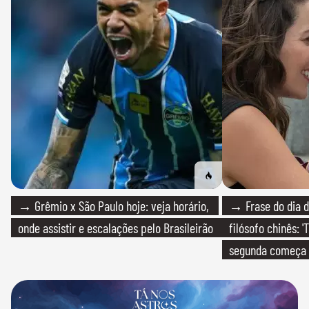
→ Grêmio x São Paulo hoje: veja horário,
→ Frase do dia d
onde assistir e escalações pelo Brasileirão
filósofo chinês: 
segunda começa
que só temos um