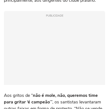
principalmente, aos dirigentes do clube praiano.
PUBLICIDADE
Aos gritos de “
não é mole, não, queremos time
para gritar ‘é campeão
’”, os santistas levantaram
outras faixas em forma de protesto. “Não se vende