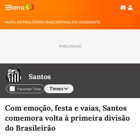
MAPA ASTRAL
TERRA MAIL
CENTRAL DO ASSINANTE
PUBLICIDADE
Santos
Times
Favoritar Time
Selecione o time para ver as notícias
Com emoção, festa e vaias, Santos
comemora volta à primeira divisão
do Brasileirão