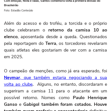
Com emoção, festa e vaias, Santos comemora volta à primeira divisão do
Brasileirão
Foto: Estadão Conteúdo
Além do acesso e do troféu, a torcida e o próprio
clube celebraram o
retorno da camisa 10 ao
elenco
, aposentada desde a queda. Questionados
pela reportagem do
Terra
, os torcedores revelaram
quais atletas eles gostariam de ver com a camisa
em 2025.
O campeão de menções, como já era esperado, foi
Neymar
, que também estaria negociando a sua
volta ao clube
.
Alguns, no entanto, discordaram e
sugeriram a camisa 11 para o atacante em um
possível retorno. Nomes como
Paulo Henrique
Ganso
e
Gabigol também foram cotados. Houve
também quem preferiu a aposentadoria
definitiva