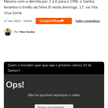
Mesmo com a derrota por 2 a 0 para o CRB, o Santos
levantou o troféu da Série B neste domingo, 17, na Vila
Viva Sorte
Compartilhar
Exibir comentários
17 nov
2024
- 21h00
Por:
Raul Godoy
Quem o torcedor quer que seja o próximo camisa 10 do
Santos?:
Ops!
Não foi possível reproduzir o vídeo
Tentar novamente