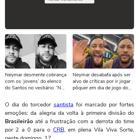
Neymar desmente cobrança
Neymar desabafa após ser
com os ‘jovens’ do elenco
alvo de críticas por ir jogar
do Santos no vestiário: 'Não
pôquer em dia de jogo do
vou aceitar'
Santos: ‘Vai cuidar da sua
vida’
O dia do torcedor
santista
foi marcado por fortes
emoções: da alegria da volta à primeira divisão do
Brasileirão
até a frustração com a derrota do time
por 2 a 0 para o
CRB
, em plena Vila Viva Sorte,
neste domingo, 17.