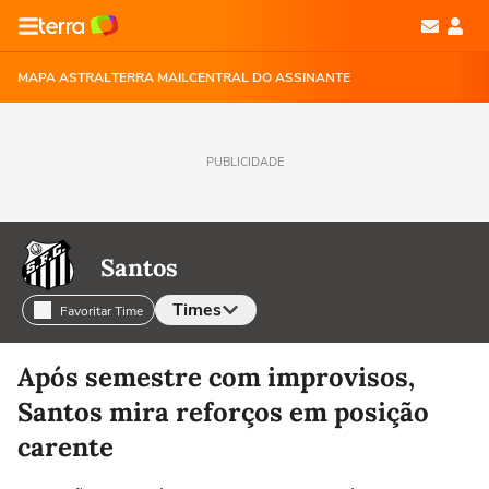
MAPA ASTRAL
TERRA MAIL
CENTRAL DO ASSINANTE
PUBLICIDADE
Santos
Times
Favoritar Time
Selecione o time para ver as notícias
Após semestre com improvisos,
Santos mira reforços em posição
carente