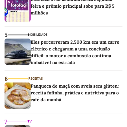
feira e prêmio principal sobe para R$ 5
milhões
5
MOBILIDADE
Eles percorreram 2.500 km em um carro
elétrico e chegaram a uma conclusão
difícil: o motor a combustão continua
imbatível na estrada
6
RECEITAS
Panqueca de maçã com aveia sem glúten:
receita fofinha, prática e nutritiva para o
café da manhã
7
TV