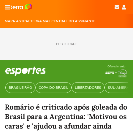
MAPA ASTRAL
TERRA MAIL
CENTRAL DO ASSINANTE
PUBLICIDADE
Oferecimento
BRASILEIRÃO
COPA DO BRASIL
LIBERTADORES
SUL-AMERIC
Romário é criticado após goleada do
Brasil para a Argentina: 'Motivou os
caras' e 'ajudou a afundar ainda