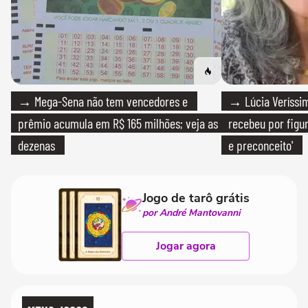
→ Mega-Sena não tem vencedores e
→ Lúcia Veríssim
prêmio acumula em R$ 165 milhões; veja as
recebeu por figur
dezenas
e preconceito'
Jogo de tarô grátis
por André Mantovanni
Jogar agora