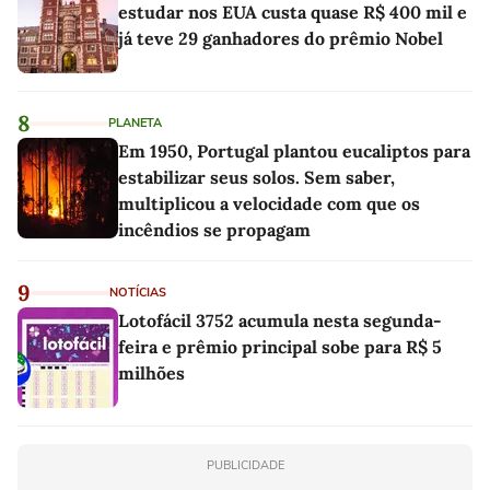
estudar nos EUA custa quase R$ 400 mil e
já teve 29 ganhadores do prêmio Nobel
8
PLANETA
Em 1950, Portugal plantou eucaliptos para
estabilizar seus solos. Sem saber,
multiplicou a velocidade com que os
incêndios se propagam
9
NOTÍCIAS
Lotofácil 3752 acumula nesta segunda-
feira e prêmio principal sobe para R$ 5
milhões
PUBLICIDADE