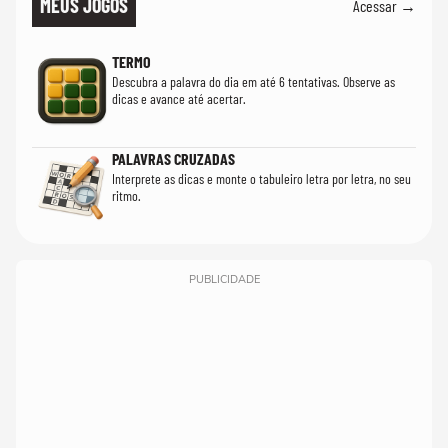
MEUS JOGOS
Acessar →
TERMO
Descubra a palavra do dia em até 6 tentativas. Observe as
dicas e avance até acertar.
PALAVRAS CRUZADAS
Interprete as dicas e monte o tabuleiro letra por letra, no seu
ritmo.
PUBLICIDADE