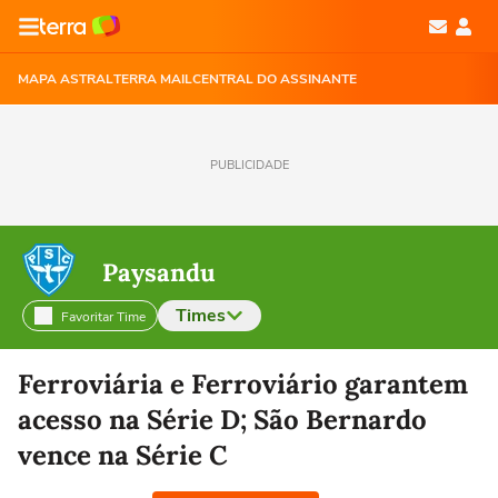
MAPA ASTRAL
TERRA MAIL
CENTRAL DO ASSINANTE
PUBLICIDADE
Paysandu
Times
Favoritar Time
Selecione o time para ver as notícias
Ferroviária e Ferroviário garantem
acesso na Série D; São Bernardo
vence na Série C