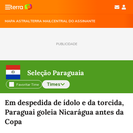
MAPA ASTRAL
TERRA MAIL
CENTRAL DO ASSINANTE
PUBLICIDADE
Seleção Paraguaia
Times
Favoritar Time
Selecione o time para ver as notícias
Em despedida de ídolo e da torcida,
Paraguai goleia Nicarágua antes da
Copa