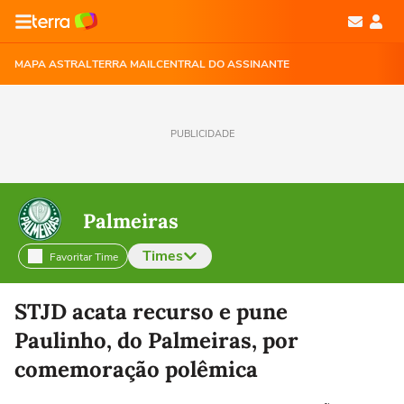
MAPA ASTRAL
TERRA MAIL
CENTRAL DO ASSINANTE
PUBLICIDADE
Palmeiras
Times
Favoritar Time
Selecione o time para ver as notícias
STJD acata recurso e pune
Paulinho, do Palmeiras, por
comemoração polêmica