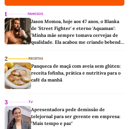
1
FAMOSOS
Jason Momoa, hoje aos 47 anos, o Blanka
de 'Street Fighter' e eterno 'Aquaman':
'Minha mãe sempre tomava cervejas de
qualidade. Ela acabou me criando bebendo
as melhores'
2
RECEITAS
Panqueca de maçã com aveia sem glúten:
receita fofinha, prática e nutritiva para o
café da manhã
3
TV
Apresentadora pede demissão de
telejornal para ser gerente em empresa:
"Mais tempo e paz"