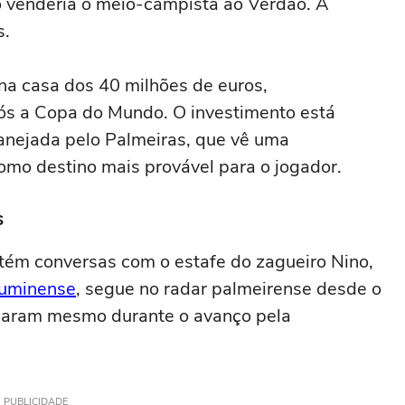
o venderia o meio-campista ao Verdão. A
s.
na casa dos 40 milhões de euros,
s a Copa do Mundo. O investimento está
lanejada pelo Palmeiras, que vê uma
como destino mais provável para o jogador.
s
ém conversas com o estafe do zagueiro Nino,
luminense
, segue no radar palmeirense desde o
inuaram mesmo durante o avanço pela
PUBLICIDADE