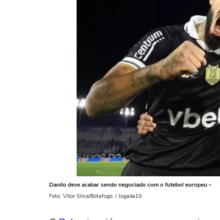
Danilo deve acabar sendo negociado com o futebol europeu –
Foto: Vitor Silva/Botafogo. / Jogada10