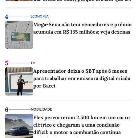
sociedade exigia'
4
ECONOMIA
Mega-Sena não tem vencedores e prêmio
acumula em R$ 135 milhões; veja dezenas
5
TV
Apresentador deixa o SBT após 8 meses
para trabalhar em emissora digital criada
por Bacci
6
MOBILIDADE
Eles percorreram 2.500 km em um carro
elétrico e chegaram a uma conclusão
difícil: o motor a combustão continua