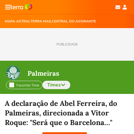
MAPA ASTRAL
TERRA MAIL
CENTRAL DO ASSINANTE
PUBLICIDADE
Palmeiras
Times
Favoritar Time
Selecione o time para ver as notícias
A declaração de Abel Ferreira, do
Palmeiras, direcionada a Vitor
Roque: "Será que o Barcelona…"