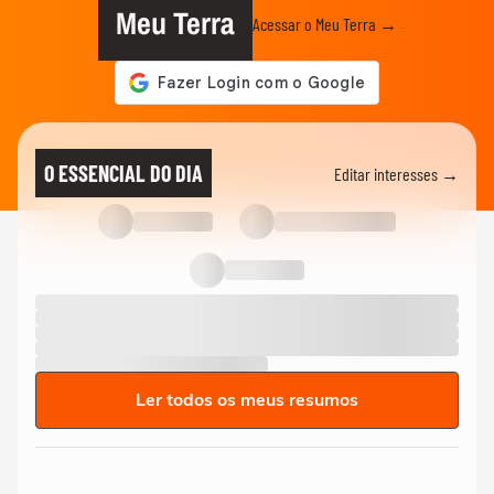
Meu Terra
Acessar o Meu Terra →
O ESSENCIAL DO DIA
Editar interesses →
Ler todos os meus resumos