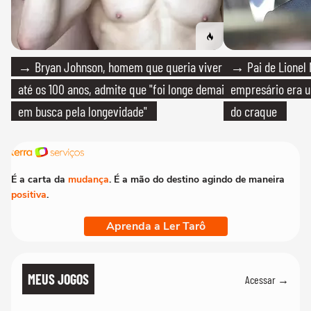
→ Bryan Johnson, homem que queria viver
→ Pai de Lionel 
até os 100 anos, admite que "foi longe demais
empresário era um
em busca pela longevidade"
do craque
É a carta da
mudança
. É a mão do destino agindo de maneira
positiva
.
Aprenda a Ler Tarô
MEUS JOGOS
Acessar →